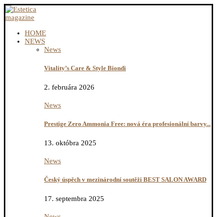
HOME
NEWS
News
Vitality’s Care & Style Biondi
2. februára 2026
News
Prestige Zero Ammonia Free: nová éra profesionální barvy...
13. októbra 2025
News
Český úspěch v mezinárodní soutěži BEST SALON AWARD
17. septembra 2025
News