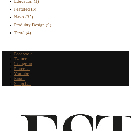
Education
(1)
Featured
(3)
News
(35)
Produkty Design
(9)
Trend
(4)
Facebook
Twitter
Instagram
Pinterest
Youtube
Email
Snapchat