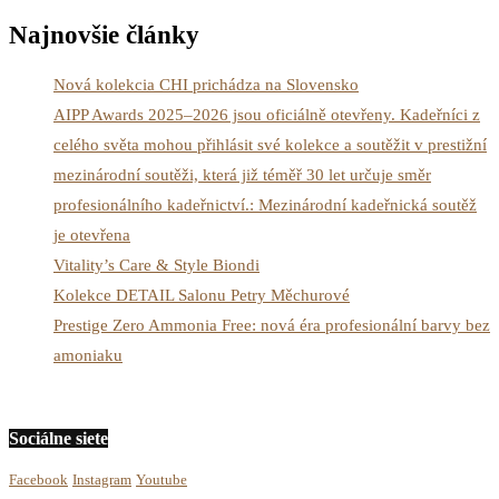
Najnovšie články
Nová kolekcia CHI prichádza na Slovensko
AIPP Awards 2025–2026 jsou oficiálně otevřeny. Kadeřníci z
celého světa mohou přihlásit své kolekce a soutěžit v prestižní
mezinárodní soutěži, která již téměř 30 let určuje směr
profesionálního kadeřnictví.: Mezinárodní kadeřnická soutěž
je otevřena
Vitality’s Care & Style Biondi
Kolekce DETAIL Salonu Petry Měchurové
Prestige Zero Ammonia Free: nová éra profesionální barvy bez
amoniaku
Sociálne siete
Facebook
Instagram
Youtube