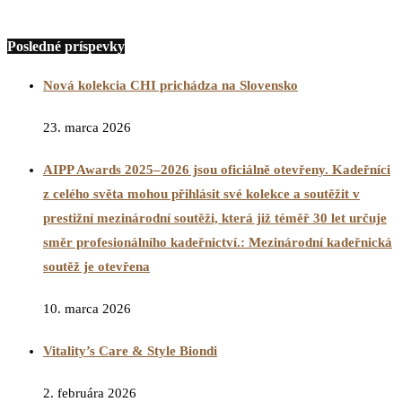
Posledné príspevky
Nová kolekcia CHI prichádza na Slovensko
23. marca 2026
AIPP Awards 2025–2026 jsou oficiálně otevřeny. Kadeřníci
z celého světa mohou přihlásit své kolekce a soutěžit v
prestižní mezinárodní soutěži, která již téměř 30 let určuje
směr profesionálního kadeřnictví.: Mezinárodní kadeřnická
soutěž je otevřena
10. marca 2026
Vitality’s Care & Style Biondi
2. februára 2026