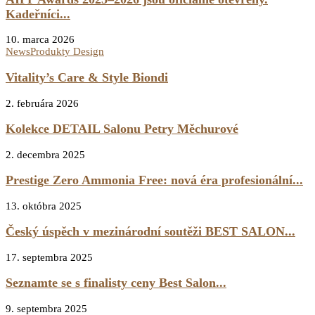
Kadeřníci...
10. marca 2026
News
Produkty Design
Vitality’s Care & Style Biondi
2. februára 2026
Kolekce DETAIL Salonu Petry Měchurové
2. decembra 2025
Prestige Zero Ammonia Free: nová éra profesionální...
13. októbra 2025
Český úspěch v mezinárodní soutěži BEST SALON...
17. septembra 2025
Seznamte se s finalisty ceny Best Salon...
9. septembra 2025