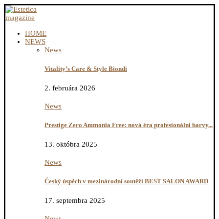
HOME
NEWS
News
Vitality’s Care & Style Biondi
2. februára 2026
News
Prestige Zero Ammonia Free: nová éra profesionální barvy...
13. októbra 2025
News
Český úspěch v mezinárodní soutěži BEST SALON AWARD
17. septembra 2025
News