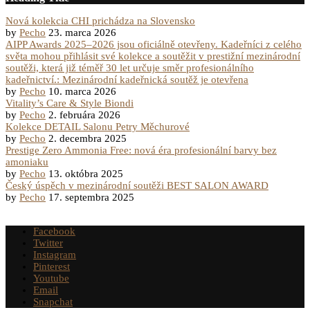
Nová kolekcia CHI prichádza na Slovensko
by
Pecho
23. marca 2026
AIPP Awards 2025–2026 jsou oficiálně otevřeny. Kadeřníci z celého
světa mohou přihlásit své kolekce a soutěžit v prestižní mezinárodní
soutěži, která již téměř 30 let určuje směr profesionálního
kadeřnictví.: Mezinárodní kadeřnická soutěž je otevřena
by
Pecho
10. marca 2026
Vitality’s Care & Style Biondi
by
Pecho
2. februára 2026
Kolekce DETAIL Salonu Petry Měchurové
by
Pecho
2. decembra 2025
Prestige Zero Ammonia Free: nová éra profesionální barvy bez
amoniaku
by
Pecho
13. októbra 2025
Český úspěch v mezinárodní soutěži BEST SALON AWARD
by
Pecho
17. septembra 2025
Facebook
Twitter
Instagram
Pinterest
Youtube
Email
Snapchat