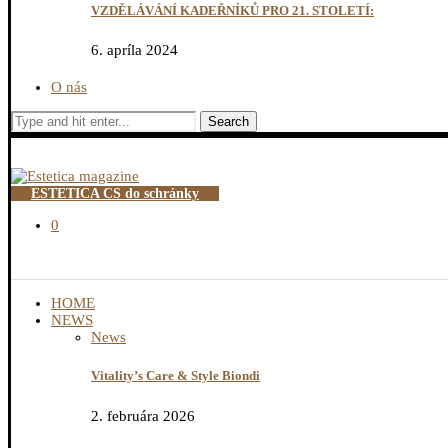
VZDĚLÁVÁNÍ KADEŘNÍKŮ PRO 21. STOLETÍ:
6. apríla 2024
O nás
Search
ESTETICA CS do schránky
0
HOME
NEWS
News
Vitality’s Care & Style Biondi
2. februára 2026