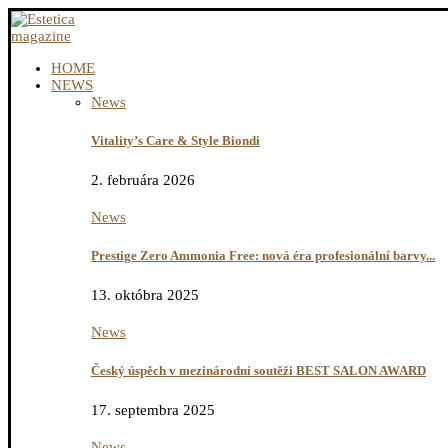
HOME
NEWS
News
Vitality’s Care & Style Biondi
2. februára 2026
News
Prestige Zero Ammonia Free: nová éra profesionální barvy...
13. októbra 2025
News
Český úspěch v mezinárodní soutěži BEST SALON AWARD
17. septembra 2025
News