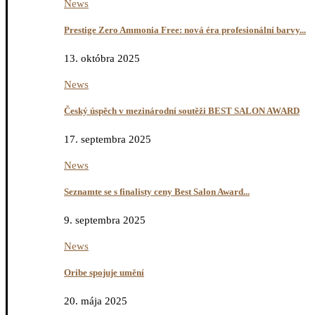
News
Prestige Zero Ammonia Free: nová éra profesionální barvy...
13. októbra 2025
News
Český úspěch v mezinárodní soutěži BEST SALON AWARD
17. septembra 2025
News
Seznamte se s finalisty ceny Best Salon Award...
9. septembra 2025
News
Oribe spojuje umění
20. mája 2025