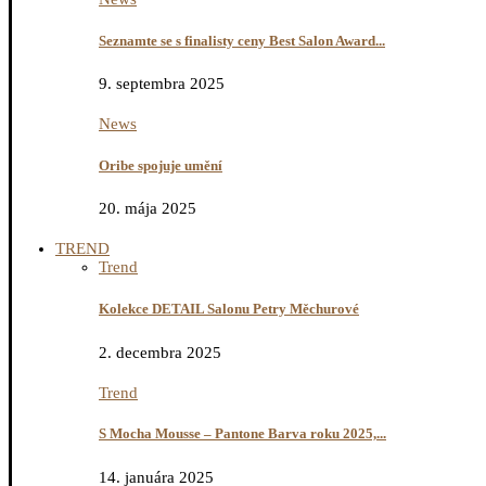
Seznamte se s finalisty ceny Best Salon Award...
9. septembra 2025
News
Oribe spojuje umění
20. mája 2025
TREND
Trend
Kolekce DETAIL Salonu Petry Měchurové
2. decembra 2025
Trend
S Mocha Mousse – Pantone Barva roku 2025,...
14. januára 2025